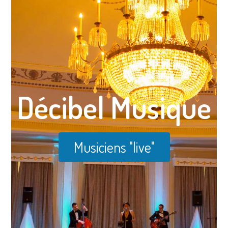
Décibel Musique
Musiciens "live"